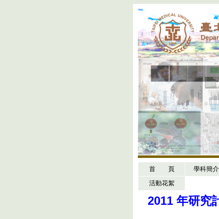
首 頁
學科簡介
活動花絮
2011 年研