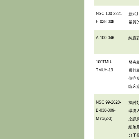
新式
NSC 100-2221-
基質
E-038-008
純露
A-100-046
發炎
100TMU-
膜幹
TMUH-13
位症
臨床
探討
NSC 99-2628-
環境
B-038-009-
MY3(2-3)
之訊
細胞
分子