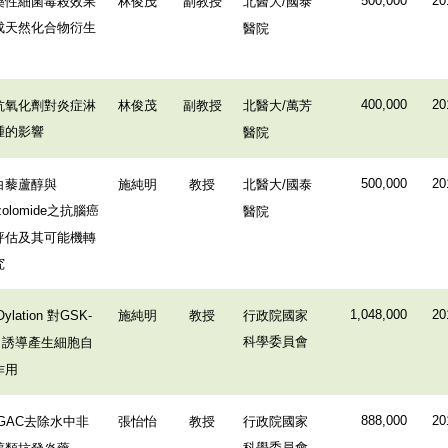
藥性細菌毒殺效果
林俊茂
副教授
北醫大
國泰
500,000
20
/
成天然化合物衍生
醫院
抗氧化劑對炎症淋
林俊茂
副教授
北醫大
萬芳
400,000
20
/
腫的影響
醫院
白藜蘆醇與
施純明
教授
北醫大
國泰
500,000
20
/
之抗腦癌
醫院
olomide
評估及其可能機轉
究
對
施純明
教授
行政院國家
1,048,000
20
ylation
GSK-
科學委員會
誘導產生細胞自
a
作用
去除水中非
張怡怡
教授
行政院國家
888,000
20
/GAC
科學委員會
醇類抗發炎藥