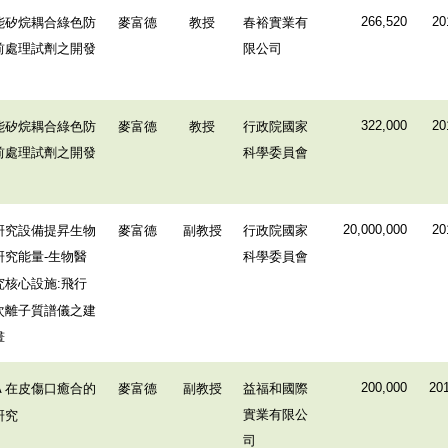
能矽烷耦合綠色防
麥富德
教授
春裕實業有
266,520
20
前處理試劑之開發
限公司
能矽烷耦合綠色防
麥富德
教授
行政院國家
322,000
20
前處理試劑之開發
科學委員會
研究設備提昇生物
麥富德
副教授
行政院國家
20,000,000
20
研究能量
生物醫
科學委員會
-
究核心設施
飛行
:
次離子質譜儀之建
畫
在皮傷口癒合的
麥富德
副教授
益福和國際
200,000
201
A
實業有限公
研究
司