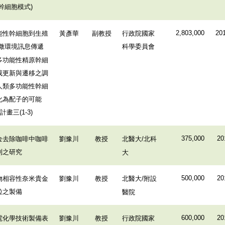
幹細胞模式
)
能性幹細胞到生殖
黃彥華
副教授
行政院國家
2,803,000
201
微環境訊息傳遞
科學委員會
多功能性精原幹細
我更新與遷移之調
人類多功能性幹細
化為配子的可能
子計畫三
(1-3)
金去除咖啡中咖啡
劉豫川
教授
北醫大
北科
375,000
20
/
制之研究
大
物相容性奈米貴金
劉豫川
教授
北醫大
附設
500,000
20
/
粒之製備
醫院
電化學技術製備表
劉豫川
教授
行政院國家
600,000
20