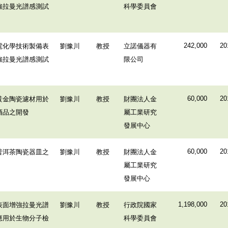
強拉曼光譜感測試
科學委員會
電化學技術製備表
劉豫川
教授
立諾儀器有
242,000
20
強拉曼光譜感測試
限公司
黃金陶瓷濾材用於
劉豫川
教授
財團法人金
60,000
20
酒品之開發
屬工業研究
發展中心
普洱茶陶瓷器皿之
劉豫川
教授
財團法人金
60,000
20
屬工業研究
發展中心
表面增強拉曼光譜
劉豫川
教授
行政院國家
1,198,000
20
應用於生物分子檢
科學委員會