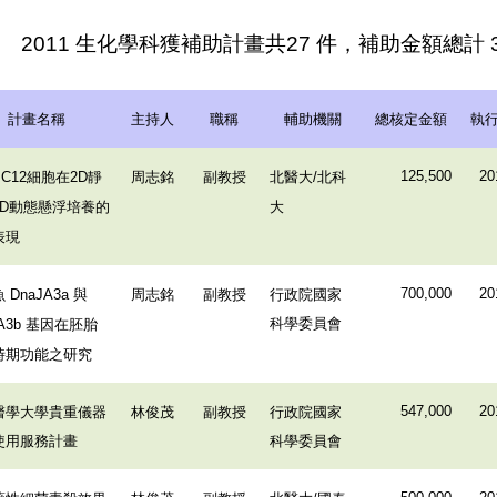
2011 生化學科獲補助計畫共27 件，補助金額總計 36
計畫名稱
主持人
職稱
輔助機關
總核定金額
執
細胞在
靜
周志銘
副教授
北醫大
北科
125,500
20
PC12
2D
/
動態懸浮培養的
大
3D
表現
魚
與
周志銘
副教授
行政院國家
700,000
20
DnaJA3a
科學委員會
基因在胚胎
A3b
時期功能之研究
醫學大學貴重儀器
林俊茂
副教授
行政院國家
547,000
20
使用服務計畫
科學委員會