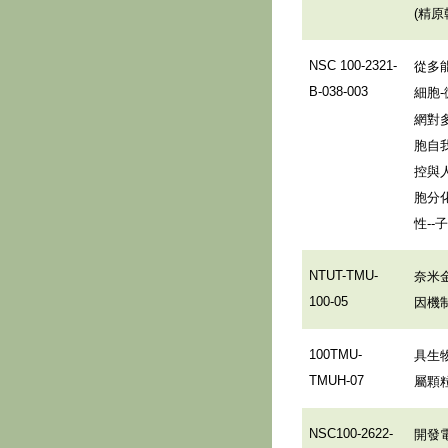
精原
(
從多
NSC 100-2321-
細胞
B-038-003
-
網對
胞自
控與
胞分
性
--
奈米
NTUT-TMU-
因機
100-05
具生
100TMU-
屬顆
TMUH-07
開發
NSC100-2622-