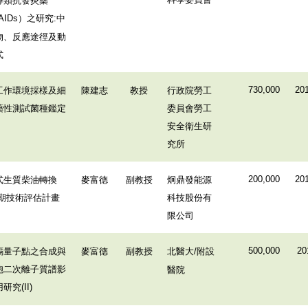
）之研究
中
AIDs
:
物、反應途徑及動
式
工作環境採樣及細
陳建志
教授
行政院勞工
730,000
201
藥性測試菌種鑑定
委員會勞工
安全衛生研
究所
式生質柴油轉換
麥富德
副教授
炯鼎發能源
200,000
201
期技術評估計畫
科技股份有
限公司
鎘量子點之合成與
麥富德
副教授
北醫大
附設
500,000
20
/
胞二次離子質譜影
醫院
用研究
(II)