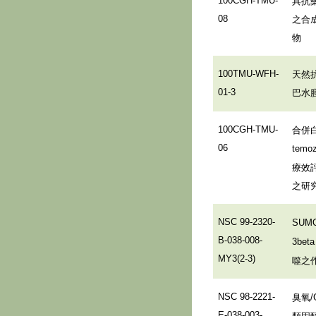
具抗
100CGH-TMU-
之合
08
物
天然
100TMU-WFH-
巴水
01-3
合併
100CGH-TMU-
06
temoz
療效
之研
NSC 99-2320-
SUMO
B-038-008-
3bet
MY3(2-3)
噬之
臭氧
NSC 98-2221-
E-038-003-
類固