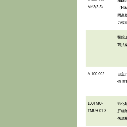
MY3(3-3)
（
NS
間產
力模
醫院
菌抗
自主
A-100-002
儀
前
-
碲化
100TMU-
肝細
TMUH-01-3
像應