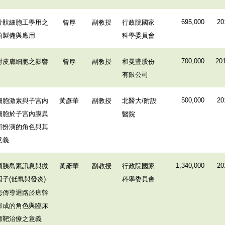
片狀細胞工學用之
曾厚
副教授
行政院國家
695,000
20
的製備與應用
科學委員會
對皮膚細胞之影響
曾厚
副教授
和曼豐股份
700,000
201
有限公司
細胞激素與子宮內
黃彥華
副教授
北醫大
附設
500,000
20
/
細胞於子宮內膜異
醫院
所扮演的角色與其
意義
類胰島素訊息與微
黃彥華
副教授
行政院國家
1,340,000
20
因子
低氧與發炎
科學委員會
(
)
息傳導迴路於癌幹
形成的角色與臨床
標靶治療之意義