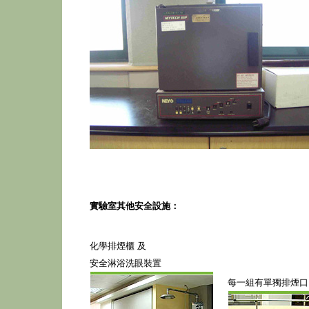
實驗室其他安全設施：
化學排煙櫃 及
安全淋浴洗眼裝置
每一組有單獨排煙口